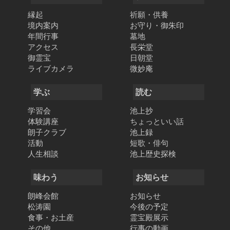
縁起
祈願・供養
境内案内
お守り・御朱印
年間行事
墓地
アクセス
長栄堂
御霊宝
日朝堂
ライブカメラ
微妙庵
学ぶ
読む
学習会
池上抄
体験講座
ちょっといい話
朗子クラブ
池上録
活動
短歌・俳句
人生相談
池上歴史探検
味わう
お知らせ
朗峰会館
お知らせ
松涛園
今後の予定
食事・お土産
霊宝殿展示
その他
行事の動画