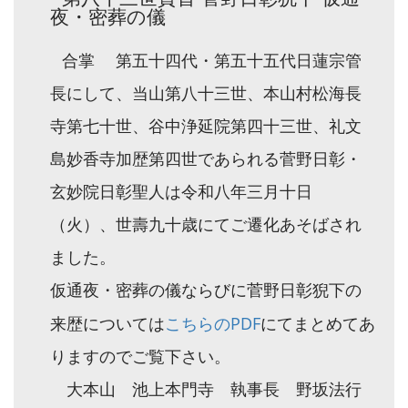
夜・密葬の儀
合掌 第五十四代・第五十五代日蓮宗管
長にして、当山第八十三世、本山村松海長
寺第七十世、谷中浄延院第四十三世、礼文
島妙香寺加歴第四世であられる菅野日彰・
玄妙院日彰聖人は令和八年三月十日
（火）、世壽九十歳にてご遷化あそばされ
ました。
仮通夜・密葬の儀ならびに菅野日彰猊下の
こちらのPDF
来歴については
にてまとめてあ
りますのでご覧下さい。
大本山 池上本門寺 執事長 野坂法行