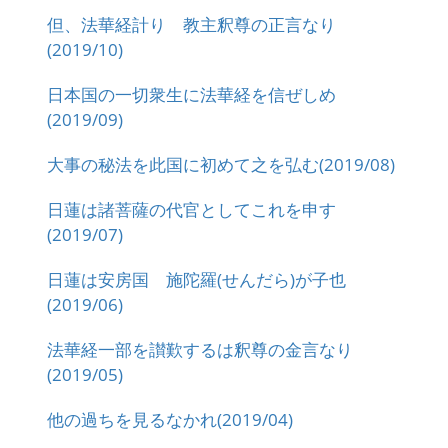
但、法華経計り 教主釈尊の正言なり
(2019/10)
日本国の一切衆生に法華経を信ぜしめ
(2019/09)
大事の秘法を此国に初めて之を弘む(2019/08)
日蓮は諸菩薩の代官としてこれを申す
(2019/07)
日蓮は安房国 施陀羅(せんだら)が子也
(2019/06)
法華経一部を讃歎するは釈尊の金言なり
(2019/05)
他の過ちを見るなかれ(2019/04)