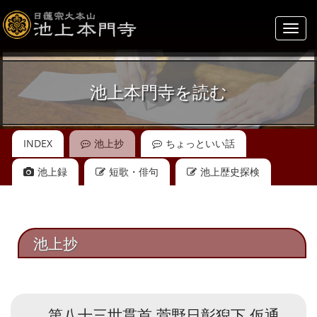
Toggl
navig
池上本門寺を読む
INDEX
池上抄
ちょっといい話
池上録
短歌・俳句
池上歴史探検
池上抄
第八十三世貫首 菅野日彰猊下 仮通