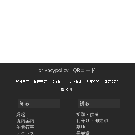
privacypolicy
QRコード
知る
祈る
縁起
祈願・供養
境内案内
お守り・御朱印
年間行事
墓地
アクセス
長栄堂