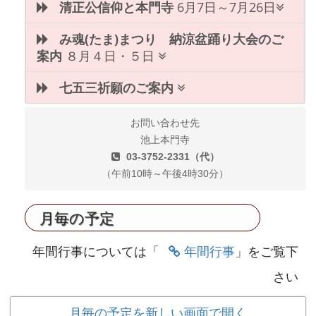
清正公信仰と本門寺
6月7日～7月26日
み魂(たま)まつり 納涼盆踊り大会のご
案内
８月４日・５日
七五三祈願のご案内
お問い合わせ先
池上本門寺
03-3752-2331（代）
（午前10時～午後4時30分）
月毎の予定
年間行事
年間行事については「
」をご覧下
さい
月毎の予定を新しい画面で開く