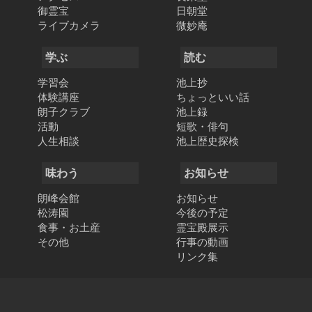
御霊宝
日朝堂
ライブカメラ
微妙庵
学ぶ
読む
学習会
池上抄
体験講座
ちょっといい話
朗子クラブ
池上録
活動
短歌・俳句
人生相談
池上歴史探検
味わう
お知らせ
朗峰会館
お知らせ
松涛園
今後の予定
食事・お土産
霊宝殿展示
その他
行事の動画
リンク集