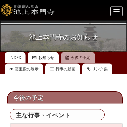
Toggl
navig
池上本門寺のお知らせ
INDEX
お知らせ
今後の予定
霊宝殿の展示
行事の動画
リンク集
今後の予定
主な行事・イベント